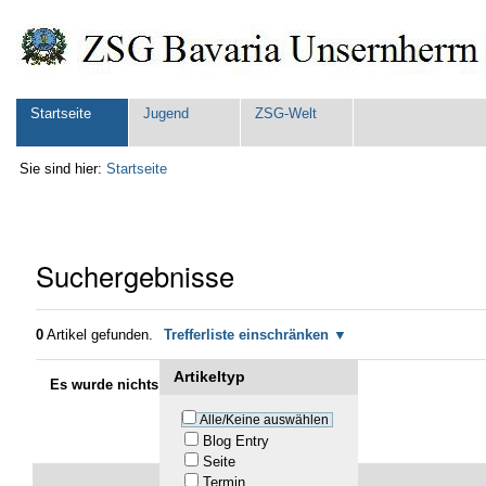
Direkt
Benutzerspezifische
zum
Werkzeuge
Inhalt
|
Direkt
zur
Sektionen
Startseite
Jugend
ZSG-Welt
Navigation
Sie sind hier:
Startseite
Suchergebnisse
0
Artikel gefunden.
Trefferliste einschränken
Artikeltyp
Es wurde nichts gefunden.
Alle/Keine auswählen
Blog Entry
Seite
Termin