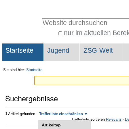
Direkt
Benutzerspezifische
zum
Werkzeuge
Website durchsuchen
Inhalt
|
nur im aktuellen Bere
Erweiterte
Direkt
Sektionen
Suche…
zur
Startseite
Jugend
ZSG-Welt
Navigation
Sie sind hier:
Startseite
Suchergebnisse
1
Artikel gefunden.
Trefferliste einschränken
Trefferliste sortieren
Relevanz
·
Da
Artikeltyp