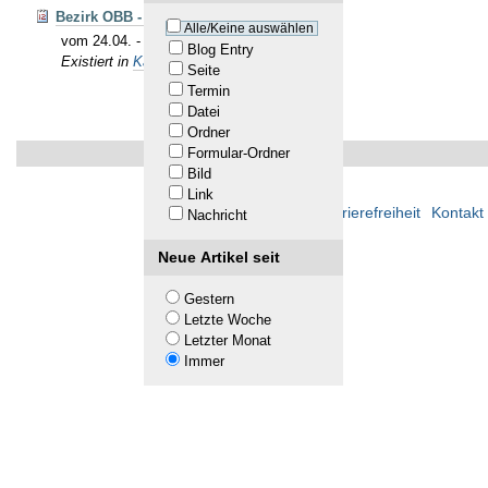
Bezirk OBB - Meisterschaft Allg.
Alle/Keine auswählen
vom 24.04. - 10.05.26 - Zeitplan Hochbrück
Blog Entry
Existiert in
Kalender
Seite
Termin
Datei
Ordner
Formular-Ordner
Bild
Link
Übersicht
Barrierefreiheit
Kontakt
Nachricht
Neue Artikel seit
Gestern
Letzte Woche
Letzter Monat
Immer