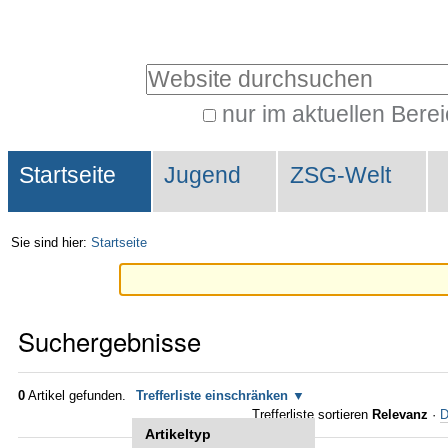
Direkt
Benutzerspezifische
zum
Werkzeuge
Website durchsuchen
Inhalt
|
nur im aktuellen Bere
Erweiterte
Direkt
Sektionen
Suche…
zur
Startseite
Jugend
ZSG-Welt
Navigation
Sie sind hier:
Startseite
Suchergebnisse
0
Artikel gefunden.
Trefferliste einschränken
Trefferliste sortieren
Relevanz
·
D
Artikeltyp