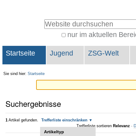
Direkt
Benutzerspezifische
zum
Werkzeuge
Website durchsuchen
Inhalt
|
nur im aktuellen Bere
Erweiterte
Direkt
Sektionen
Suche…
zur
Startseite
Jugend
ZSG-Welt
Navigation
Sie sind hier:
Startseite
Suchergebnisse
1
Artikel gefunden.
Trefferliste einschränken
Trefferliste sortieren
Relevanz
·
D
Artikeltyp