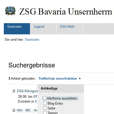
Direkt
Benutzerspezifische
zum
Werkzeuge
Inhalt
|
Direkt
zur
Sektionen
Startseite
Jugend
ZSG-Welt
Navigation
Sie sind hier:
Startseite
Suchergebnisse
3
Artikel gefunden.
Trefferliste einschränken
Artikeltyp
ZSG-Königsschießen - Kirchweih
28.09. bis 07.10.25 - verlängert bis 14.10.25
Alle/Keine auswählen
Existiert in
Kalender
Blog Entry
Seite
IAU - WC - Armbrust Match
Termin