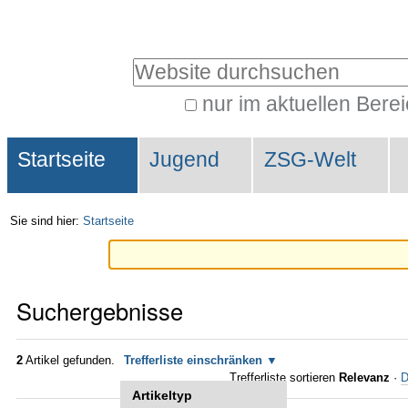
Direkt
Benutzerspezifische
zum
Werkzeuge
Website durchsuchen
Inhalt
|
nur im aktuellen Bere
Erweiterte
Direkt
Sektionen
Suche…
zur
Startseite
Jugend
ZSG-Welt
Navigation
Sie sind hier:
Startseite
Suchergebnisse
2
Artikel gefunden.
Trefferliste einschränken
Trefferliste sortieren
Relevanz
·
D
Artikeltyp