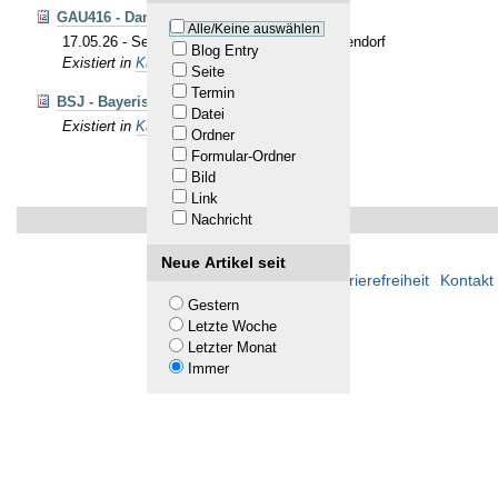
GAU416 - Damen-WK 2026
Alle/Keine auswählen
17.05.26 - Sektion Riedenburg - Edelweiß Mendorf
Blog Entry
Existiert in
Kalender
Seite
Termin
BSJ - Bayerischer Jugendtag 2026
Datei
Existiert in
Kalender
Ordner
Formular-Ordner
Bild
Link
Nachricht
Neue Artikel seit
Übersicht
Barrierefreiheit
Kontakt
Gestern
Letzte Woche
Letzter Monat
Immer