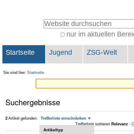
Direkt
Benutzerspezifische
zum
Werkzeuge
Website durchsuchen
Inhalt
|
nur im aktuellen Bere
Erweiterte
Direkt
Sektionen
Suche…
zur
Startseite
Jugend
ZSG-Welt
Navigation
Sie sind hier:
Startseite
Suchergebnisse
2
Artikel gefunden.
Trefferliste einschränken
Trefferliste sortieren
Relevanz
·
D
Artikeltyp