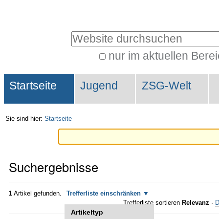
Direkt
Benutzerspezifische
zum
Werkzeuge
Website durchsuchen
Inhalt
|
nur im aktuellen Bere
Erweiterte
Direkt
Sektionen
Suche…
zur
Startseite
Jugend
ZSG-Welt
Navigation
Sie sind hier:
Startseite
Suchergebnisse
1
Artikel gefunden.
Trefferliste einschränken
Trefferliste sortieren
Relevanz
·
D
Artikeltyp