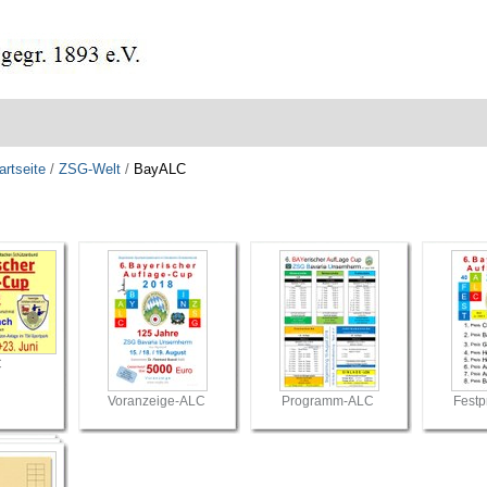
artseite
/
ZSG-Welt
/
BayALC
C
Voranzeige-ALC
Programm-ALC
Festp