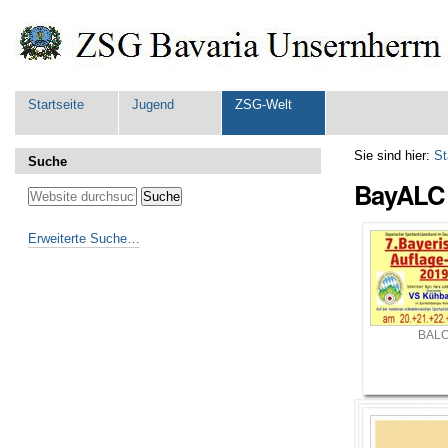
Direkt
Benutzerspezifische
zum
Werkzeuge
Inhalt
|
Direkt
zur
Sektionen
Startseite
Jugend
ZSG-Welt
Navigation
Sie sind hier:
St
Suche
BayALC
Erweiterte Suche…
BAL