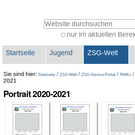
Direkt
Benutzerspezifische
zum
Werkzeuge
Website durchsuchen
Inhalt
|
nur im aktuellen Bere
Erweiterte
Direkt
Sektionen
Suche…
zur
Startseite
Jugend
ZSG-Welt
Navigation
Sie sind hier:
/
/
/
Startseite
ZSG-Welt
ZSG-Service-Portal
RWKs
2021
Portrait 2020-2021