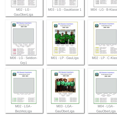
M02 - LG -
M03 - LG - Gauklasse 1
M04 - LG - B-Klas
GauOberLiga
M06 - LG - Sektion-
M01 - LP - GauLiga
M02 - LP - C-Kla
Grp1
M02 - LGA -
M03 - LGA -
M04 - LGA -
BezirksLiga
GauOberLiga
GauOberLiga